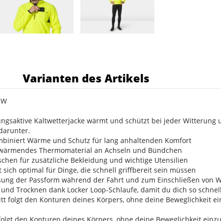
s
Varianten des Artikels
OW
ngsaktive Kaltwetterjacke wärmt und schützt bei jeder Witterung u
darunter.
kombiniert Wärme und Schutz für lang anhaltenden Komfort
 wärmendes Thermomaterial an Achseln und Bündchen
schen für zusätzliche Bekleidung und wichtige Utensilien
 sich optimal für Dinge, die schnell griffbereit sein müssen
sung der Passform während der Fahrt und zum Einschließen von 
 und Trocknen dank Locker Loop-Schlaufe, damit du dich so schnel
tt folgt den Konturen deines Körpers, ohne deine Beweglichkeit ein
folgt den Konturen deines Körpers, ohne deine Beweglichkeit einzu