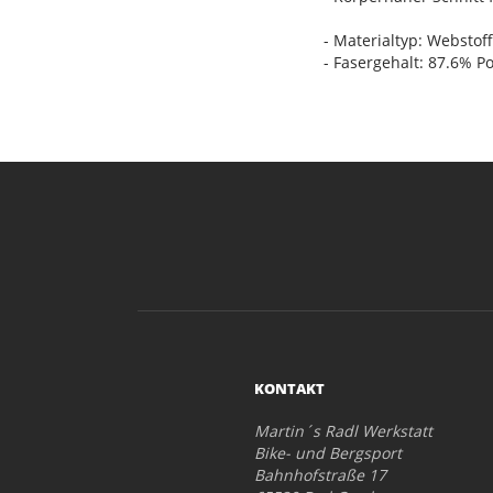
- Materialtyp: Webstoff
- Fasergehalt: 87.6% P
KONTAKT
Martin´s Radl Werkstatt
Bike- und Bergsport
Bahnhofstraße 17