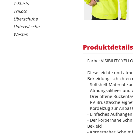
T-Shirts
Trikots
Überschuhe
Unterwäsche
Westen
Produktdetail
Farbe: VISIBILITY YELL
Diese leichte und atmu
Bekleidungsschichten 
- Softshell-Material 
- Atmungsaktives und
- Drei offene Rückenta
- RV-Brusttasche eignet
- Kordelzug zur Anpas
- Einfaches Aufhängen
- Der körpernahe Schni
Bekleid
- Körpernaher Schnitt 