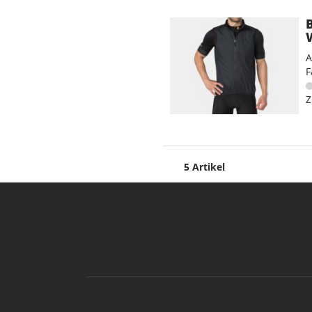
A
F
Z
5 Artikel