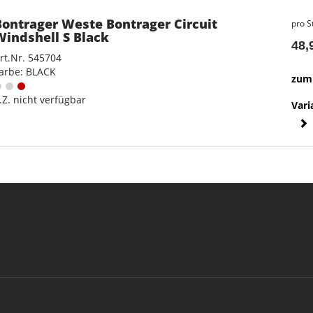
Bontrager Weste Bontrager Circuit
pro S
Windshell S Black
48,
rt.Nr. 545704
arbe: BLACK
zum 
.Z. nicht verfügbar
Vari