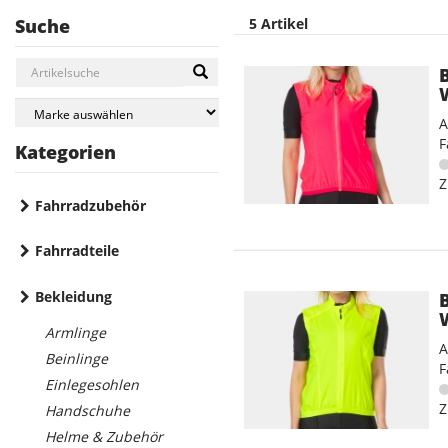
Suche
5 Artikel
A
F
Kategorien
Z
Fahrradzubehör
Fahrradteile
Bekleidung
Armlinge
A
Beinlinge
F
Einlegesohlen
Z
Handschuhe
Helme & Zubehör