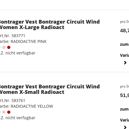
Bontrager Vest Bontrager Circuit Wind
pro S
Women X-Large Radioact
48,
rt.Nr. 583771
arbe: RADIOACTIVE PINK
zum 
.Z. nicht verfügbar
Vari
Bontrager Vest Bontrager Circuit Wind
pro S
Women X-Small Radioact
51,
rt.Nr. 583761
arbe: RADIOACTIVE YELLOW
zum 
.Z. nicht verfügbar
Vari