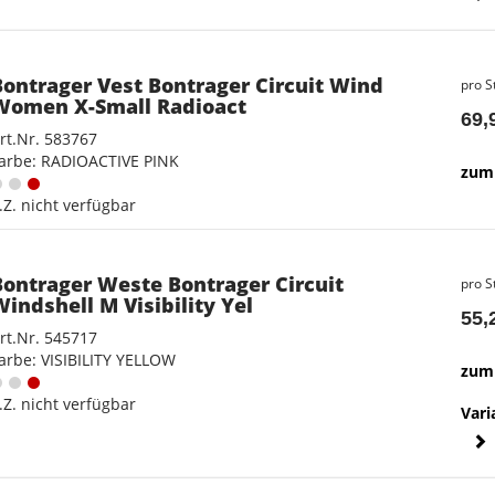
Bontrager Vest Bontrager Circuit Wind
pro S
Women X-Small Radioact
69,
rt.Nr. 583767
arbe: RADIOACTIVE PINK
zum 
.Z. nicht verfügbar
Bontrager Weste Bontrager Circuit
pro S
Windshell M Visibility Yel
55,
rt.Nr. 545717
arbe: VISIBILITY YELLOW
zum 
.Z. nicht verfügbar
Vari