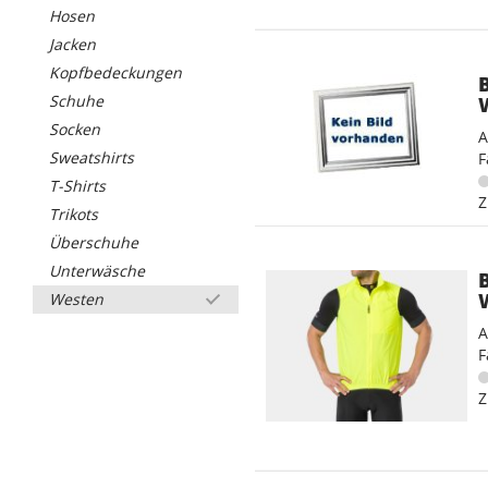
Hosen
Jacken
Kopfbedeckungen
Schuhe
Socken
A
Sweatshirts
F
T-Shirts
Z
Trikots
Überschuhe
Unterwäsche
Westen
A
F
Z