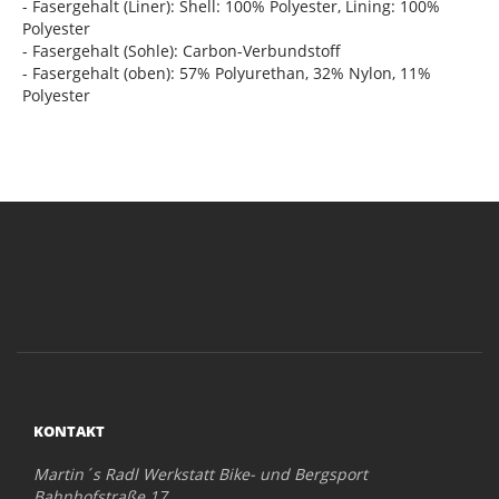
- Fasergehalt (Liner): Shell: 100% Polyester, Lining: 100%
Polyester
- Fasergehalt (Sohle): Carbon-Verbundstoff
- Fasergehalt (oben): 57% Polyurethan, 32% Nylon, 11%
Polyester
KONTAKT
Martin´s Radl Werkstatt Bike- und Bergsport
Bahnhofstraße 17