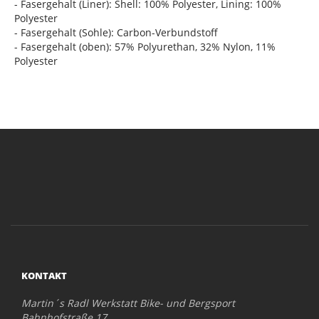
- Fasergehalt (Liner): Shell: 100% Polyester, Lining: 100%
Polyester
- Fasergehalt (Sohle): Carbon-Verbundstoff
- Fasergehalt (oben): 57% Polyurethan, 32% Nylon, 11%
Polyester
KONTAKT
Martin´s Radl Werkstatt Bike- und Bergsport
Bahnhofstraße 17