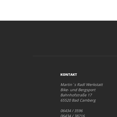
KONTAKT
Martin´s Radl Werkstatt
Bike- und Bergsport
Bahnhofstraße 17
65520 Bad Camberg
06434 / 3596
06434 / 38216