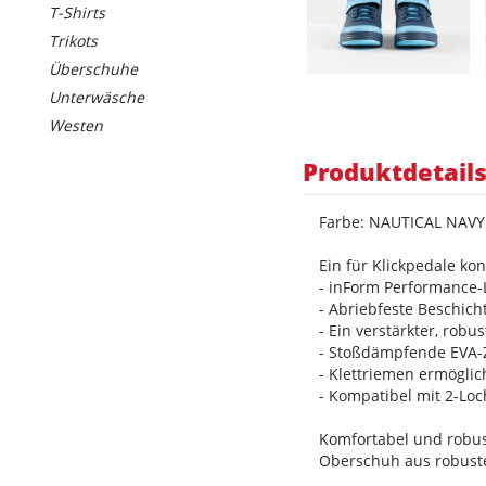
T-Shirts
Trikots
Überschuhe
Unterwäsche
Westen
Produktdetail
Farbe: NAUTICAL NAVY
Ein für Klickpedale ko
- inForm Performance-
- Abriebfeste Beschic
- Ein verstärkter, rob
- Stoßdämpfende EVA-
- Klettriemen ermöglic
- Kompatibel mit 2-Loc
Komfortabel und robu
Oberschuh aus robuste