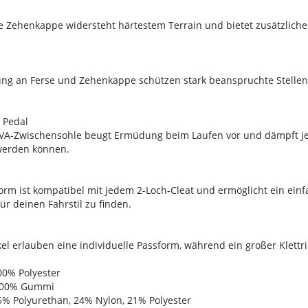
te Zehenkappe widersteht härtestem Terrain und bietet zusätzlichen
ung an Ferse und Zehenkappe schützen stark beanspruchte Stellen
 Pedal
VA-Zwischensohle beugt Ermüdung beim Laufen vor und dämpft je
werden können.
form ist kompatibel mit jedem 2-Loch-Cleat und ermöglicht ein einf
ür deinen Fahrstil zu finden.
el erlauben eine individuelle Passform, während ein großer Klett
100% Polyester
: 100% Gummi
55% Polyurethan, 24% Nylon, 21% Polyester