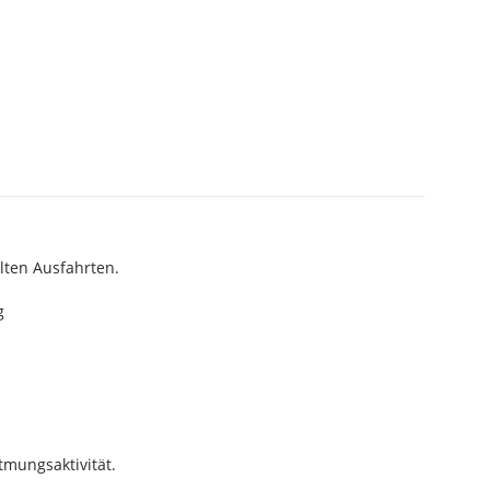
lten Ausfahrten.
g
tmungsaktivität.