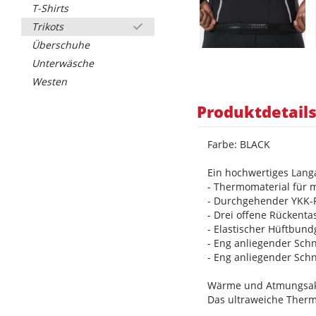
T-Shirts
Trikots
Überschuhe
Unterwäsche
Westen
Produktdetail
Farbe: BLACK
Ein hochwertiges Lang
- Thermomaterial für 
- Durchgehender YKK-R
- Drei offene Rückent
- Elastischer Hüftbund
- Eng anliegender Sch
- Eng anliegender Sch
Wärme und Atmungsakt
Das ultraweiche Therm