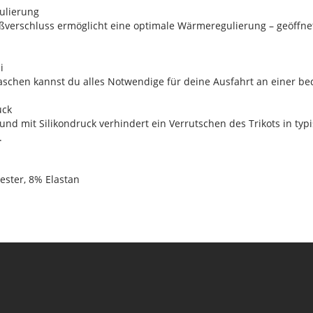
ulierung
verschluss ermöglicht eine optimale Wärmeregulierung – geöffnet 
i
aschen kannst du alles Notwendige für deine Ausfahrt an einer be
uck
bund mit Silikondruck verhindert ein Verrutschen des Trikots in ty
.
yester, 8% Elastan