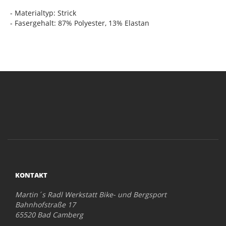
- Materialtyp: Strick
- Fasergehalt: 87% Polyester, 13% Elastan
KONTAKT
Martin´s Radl Werkstatt Bike- und Bergsport
Bahnhofstraße 17
65520 Bad Camberg