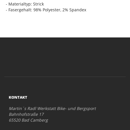
- Materialtyp: Strick
- Fasergehalt: 98% Polyester, 2% Spandex
KONTAKT
Martin´s Radl Werkstatt Bike- und Bergsport
Bahnhofstraße 17
65520 Bad Camberg