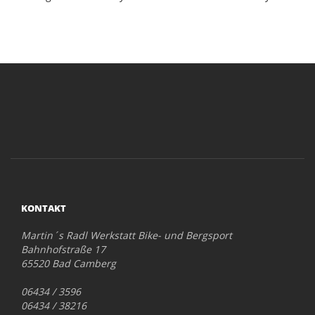
KONTAKT
Martin´s Radl Werkstatt Bike- und Bergsport
Bahnhofstraße 17
65520 Bad Camberg
06434 / 3596
06434 / 38216