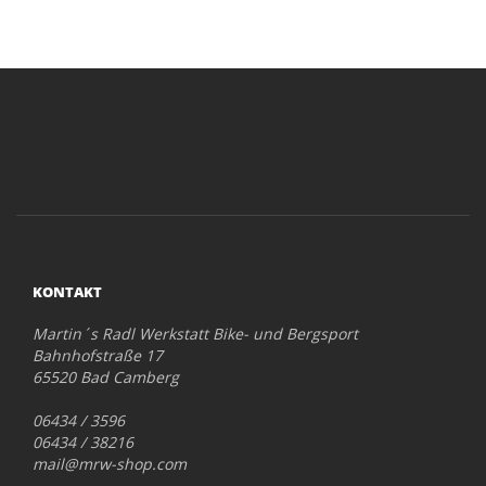
KONTAKT
Martin´s Radl Werkstatt Bike- und Bergsport
Bahnhofstraße 17
65520 Bad Camberg
06434 / 3596
06434 / 38216
mail@mrw-shop.com