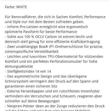
Farbe: WHITE
Für Rennradfahrer, die sich in Sachen Komfort, Performance
und Style nur mit dem Besten zufrieden geben.
- inForm Pro-Leisten ermöglicht eine ergonomisch
optimierte Passform für beste Performance
- Sohle aus 100 % OCLV Carbon ist extrem leicht und
dennoch steif genug für eine effiziente Kraftübertragung
- Zwei unabhängige Boa® IP1-Drehverschlüsse für präzise,
zonenspezifische Verstellbarkeit
- Leichtes und luxuriöses TPU-Obermaterial für stützenden
Komfort und ein perfektes Perforationsmuster für hohe
Atmungsaktivität
- Steifigkeitsindex 14 von 14
- Das asymmetrische Design und das überlegene
Schnürsystem verringern den Druck auf den Spann und
garantieren einen sicheren Sitz
- Externe Fersenkappen und ein rutschfestes Innenfutter
verhindern ein Verrutschen und Scheuern, reagieren aber
schneller auf deine Bewegungen
- Neopren-Polster oben an der Zunge reduzieren den Druck
auf die Sehne und erlauben eine bessere Mobilität