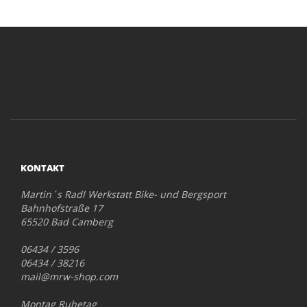
KONTAKT
Martin´s Radl Werkstatt Bike- und Bergsport
Bahnhofstraße 17
65520 Bad Camberg
06434 / 3596
06434 / 38216
mail@mrw-shop.com
Montag Ruhetag