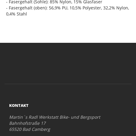
- Fasergehalt (Sohle): 85% Nylon, 15% Glasfaser
- Fasergehalt (oben): 56,9% PU, 10,5% Polyester, 32,2% Nylon,
0,4% Stahl
KONTAKT
Martin´s Radl Werkstatt Bike- und Bergsport
Bahnhofstraße 17
65520 Bad Camberg