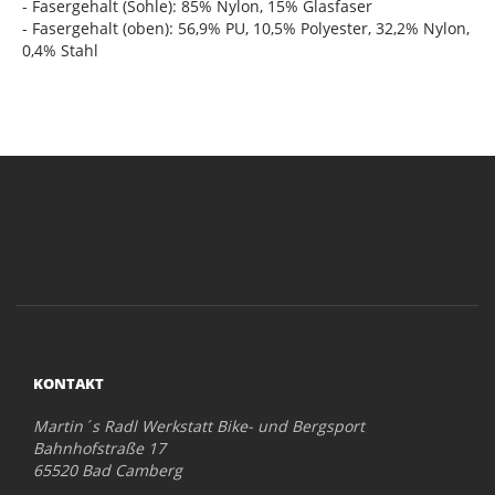
- Fasergehalt (Sohle): 85% Nylon, 15% Glasfaser
- Fasergehalt (oben): 56,9% PU, 10,5% Polyester, 32,2% Nylon,
0,4% Stahl
KONTAKT
Martin´s Radl Werkstatt Bike- und Bergsport
Bahnhofstraße 17
65520 Bad Camberg