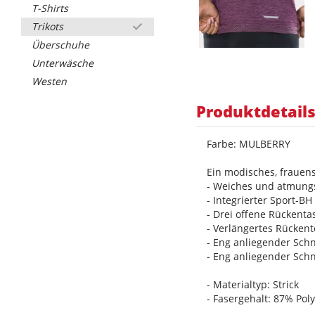
T-Shirts
Trikots
Überschuhe
Unterwäsche
Westen
Produktdetail
Farbe: MULBERRY
Ein modisches, frauen
- Weiches und atmungs
- Integrierter Sport-BH 
- Drei offene Rückenta
- Verlängertes Rückente
- Eng anliegender Sch
- Eng anliegender Sch
- Materialtyp: Strick
- Fasergehalt: 87% Pol