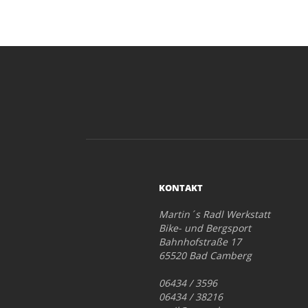
KONTAKT
Martin´s Radl Werkstatt
Bike- und Bergsport
Bahnhofstraße 17
65520 Bad Camberg
06434 / 3596
06434 / 38216