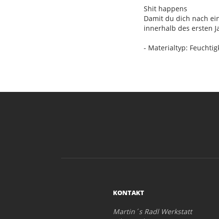
Shit happens
Damit du dich nach ein
innerhalb des ersten J
- Materialtyp: Feuchti
KONTAKT
Martin´s Radl Werkstatt