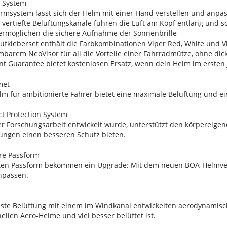
n System
rmsystem lässt sich der Helm mit einer Hand verstellen und anpa
vertiefte Belüftungskanäle führen die Luft am Kopf entlang und s
 ermöglichen die sichere Aufnahme der Sonnenbrille
ufkleberset enthält die Farbkombinationen Viper Red, White und Vis
mbarem NeoVisor für all die Vorteile einer Fahrradmütze, ohne dic
t Guarantee bietet kostenlosen Ersatz, wenn dein Helm im ersten J
met
lm für ambitionierte Fahrer bietet eine maximale Belüftung und e
ct Protection System
ger Forschungsarbeit entwickelt wurde, unterstützt den körperei
tungen einen besseren Schutz bieten.
are Passform
sten Passform bekommen ein Upgrade: Mit dem neuen BOA-Helmver
npassen.
ste Belüftung mit einem im Windkanal entwickelten aerodynamische
ellen Aero-Helme und viel besser belüftet ist.