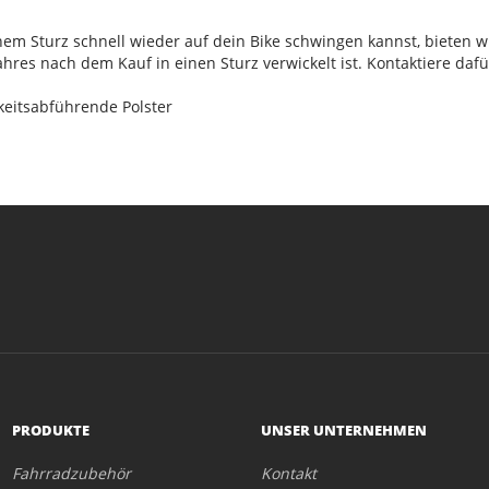
em Sturz schnell wieder auf dein Bike schwingen kannst, bieten w
ahres nach dem Kauf in einen Sturz verwickelt ist. Kontaktiere daf
gkeitsabführende Polster
PRODUKTE
UNSER UNTERNEHMEN
Fahrradzubehör
Kontakt