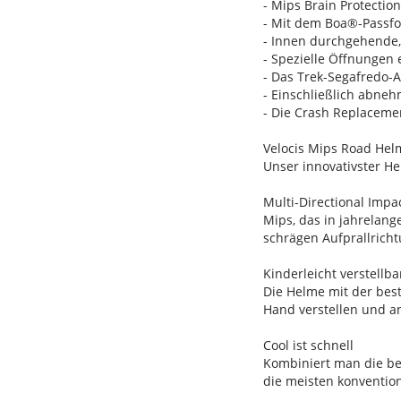
- Mips Brain Protectio
- Mit dem Boa®-Passfo
- Innen durchgehende, 
- Spezielle Öffnungen
- Das Trek-Segafredo-A
- Einschließlich abneh
- Die Crash Replacemen
Velocis Mips Road Hel
Unser innovativster He
Multi-Directional Impa
Mips, das in jahrelan
schrägen Aufprallrich
Kinderleicht verstellb
Die Helme mit der be
Hand verstellen und a
Cool ist schnell
Kombiniert man die be
die meisten konvention