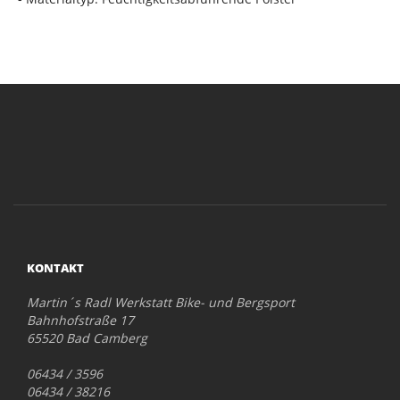
KONTAKT
Martin´s Radl Werkstatt Bike- und Bergsport
Bahnhofstraße 17
65520 Bad Camberg
06434 / 3596
06434 / 38216