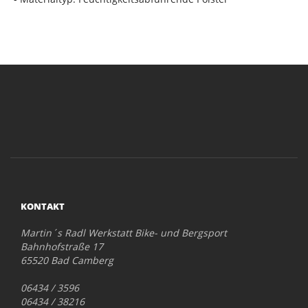
KONTAKT
Martin´s Radl Werkstatt Bike- und Bergsport
Bahnhofstraße 17
65520 Bad Camberg
06434 / 3596
06434 / 38216