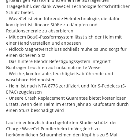
großartigen Passform und einem herausragenden
Tragegefühl, der dank WaveCel-Technologie fortschrittlichen
Schutz bietet.
- WaveCel ist eine führende Helmtechnologie, die dafür
konzipiert ist, lineare Stöße zu dämpfen und
Rotationsenergie zu absorbieren
- Mit dem Boa®-Passformsystem lässt sich der Helm mit
einer Hand verstellen und anpassen
- Fidlock-Magnetverschluss schließt mühelos und sorgt für
einen sicheren Sitz
- Das hintere Blendr-Befestigungssystem integriert
Bontrager-Leuchten auf unkomplizierte Weise
- Weiche, komfortable, feuchtigkeitsabführende und
waschbare Helmpolster
- Helm ist nach NTA 8776 zertifiziert und für S-Pedelecs (S-
EPAC) zugelassen
- Unsere Crash Replacement Guarantee bietet kostenlosen
Ersatz, wenn dein Helm im ersten Jahr ab Kaufdatum durch
einen Sturz beschädigt wird
Laut einer kürzlich durchgeführten Studie schützt der
Charge WaveCel Pendlerhelm im Vergleich zu
herkömmlichen Schaumhelmen den Kopf bis zu 5 Mal