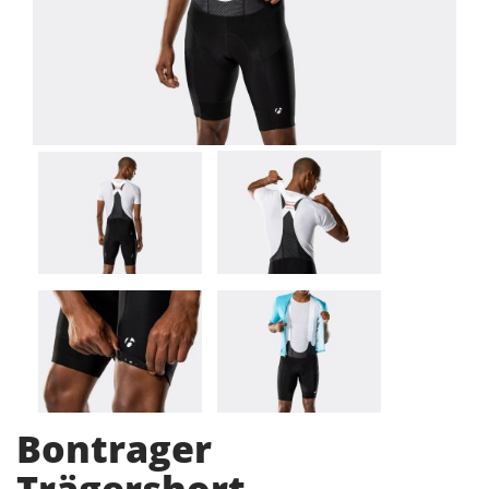
Bontrager
Trägershort