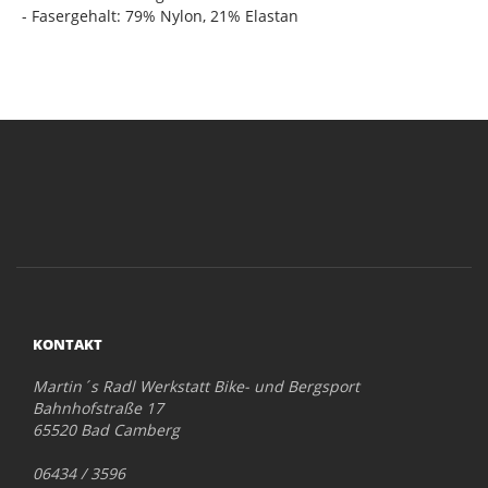
- Fasergehalt: 79% Nylon, 21% Elastan
KONTAKT
Martin´s Radl Werkstatt Bike- und Bergsport
Bahnhofstraße 17
65520 Bad Camberg
06434 / 3596