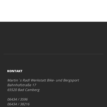
KONTAKT
Martin´s Radl Werkstatt Bike- und Bergsport
Bahnhofstraße 17
65520 Bad Camberg
06434 / 3596
06434 / 38216