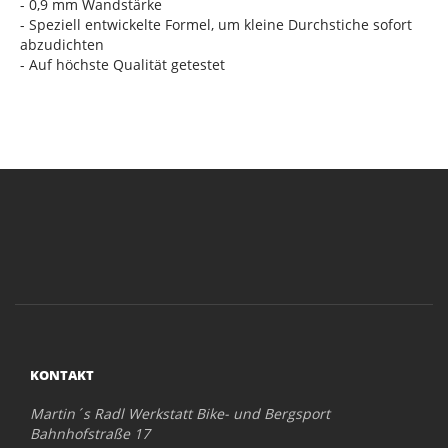
- 0,9 mm Wandstärke
- Speziell entwickelte Formel, um kleine Durchstiche sofort
abzudichten
- Auf höchste Qualität getestet
KONTAKT
Martin´s Radl Werkstatt Bike- und Bergsport
Bahnhofstraße 17