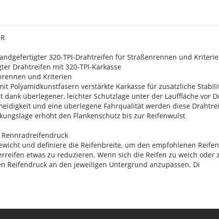
s
UR
andgefertigter 320-TPI-Drahtreifen für Straßenrennen und Kriterie
igter Drahtreifen mit 320-TPI-Karkasse
enrennen und Kriterien
it Polyamidkunstfasern verstärkte Karkasse für zusätzliche Stabili
zt dank überlegener, leichter Schutzlage unter der Lauffläche vor 
meidigkeit und eine überlegene Fahrqualität werden diese Drahtre
rkungslage erhöht den Flankenschutz bis zur Reifenwulst
 Rennradreifendruck
wicht und definiere die Reifenbreite, um den empfohlenen Reifend
rreifen etwas zu reduzieren. Wenn sich die Reifen zu weich oder 
en Reifendruck an den jeweiligen Untergrund anzupassen. Di