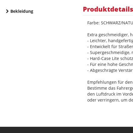
Produktdetail
Bekleidung
Farbe: SCHWARZ/NAT
Extra geschmeidiger, h
- Leichter, handgefert
- Entwickelt für Straß
- Supergeschmeidige, m
- Hard-Case Lite schüt
- Für eine hohe Gesch
- Abgeschrägte Verstä
Empfehlungen für den
Bestimme das Fahrerge
den Luftdruck im Vorde
oder verringern, um d