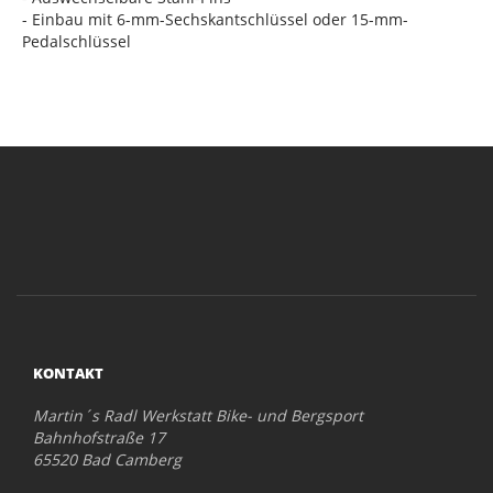
- Einbau mit 6-mm-Sechskantschlüssel oder 15-mm-
Pedalschlüssel
KONTAKT
Martin´s Radl Werkstatt Bike- und Bergsport
Bahnhofstraße 17
65520 Bad Camberg