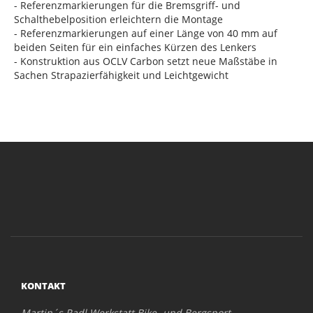
- Referenzmarkierungen für die Bremsgriff- und
Schalthebelposition erleichtern die Montage
- Referenzmarkierungen auf einer Länge von 40 mm auf
beiden Seiten für ein einfaches Kürzen des Lenkers
- Konstruktion aus OCLV Carbon setzt neue Maßstäbe in
Sachen Strapazierfähigkeit und Leichtgewicht
KONTAKT
Martin´s Radl Werkstatt Bike- und Bergsport