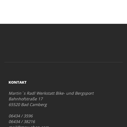
KONTAKT
Martin´s Radl Werkstatt Bike- und Bergsport
Bahnhofstraße 17
65520 Bad Camberg
06434 / 3596
06434 / 38216