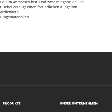
s du im Anmarsch bist. Und zwar mit ganz viel Stil.
er Hebel erzeugt einen freundlichen Klingelton
dardlenkern
tigungsmaterialien
PRODUKTE
UNSER UNTERNEHMEN