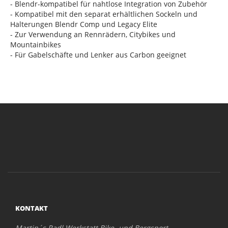
- Blendr-kompatibel für nahtlose Integration von Zubehör
- Kompatibel mit den separat erhältlichen Sockeln und
Halterungen Blendr Comp und Legacy Elite
- Zur Verwendung an Rennrädern, Citybikes und
Mountainbikes
- Für Gabelschäfte und Lenker aus Carbon geeignet
KONTAKT
Martin´s Radl Werkstatt Bike- und Bergsport