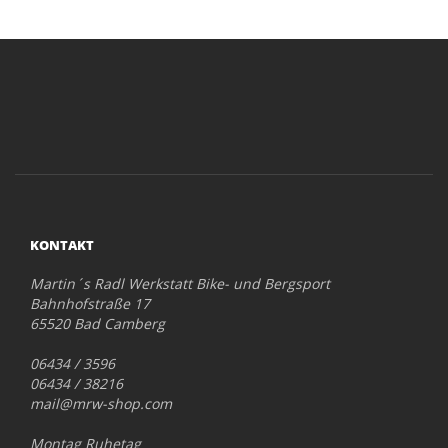
KONTAKT
Martin´s Radl Werkstatt Bike- und Bergsport
Bahnhofstraße 17
65520 Bad Camberg
06434 / 3596
06434 / 38216
mail@mrw-shop.com
Montag Ruhetag