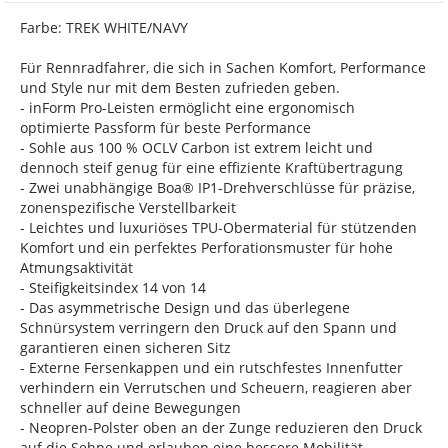
Farbe: TREK WHITE/NAVY
Für Rennradfahrer, die sich in Sachen Komfort, Performance
und Style nur mit dem Besten zufrieden geben.
- inForm Pro-Leisten ermöglicht eine ergonomisch
optimierte Passform für beste Performance
- Sohle aus 100 % OCLV Carbon ist extrem leicht und
dennoch steif genug für eine effiziente Kraftübertragung
- Zwei unabhängige Boa® IP1-Drehverschlüsse für präzise,
zonenspezifische Verstellbarkeit
- Leichtes und luxuriöses TPU-Obermaterial für stützenden
Komfort und ein perfektes Perforationsmuster für hohe
Atmungsaktivität
- Steifigkeitsindex 14 von 14
- Das asymmetrische Design und das überlegene
Schnürsystem verringern den Druck auf den Spann und
garantieren einen sicheren Sitz
- Externe Fersenkappen und ein rutschfestes Innenfutter
verhindern ein Verrutschen und Scheuern, reagieren aber
schneller auf deine Bewegungen
- Neopren-Polster oben an der Zunge reduzieren den Druck
auf die Sehne und erlauben eine bessere Mobilität