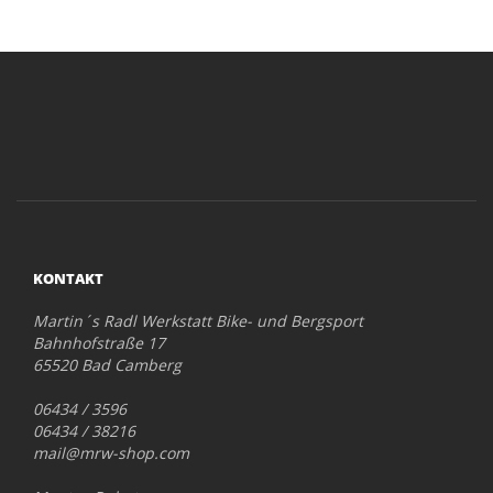
KONTAKT
Martin´s Radl Werkstatt Bike- und Bergsport
Bahnhofstraße 17
65520 Bad Camberg
06434 / 3596
06434 / 38216
mail@mrw-shop.com