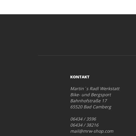
KONTAKT
Martin´s Radl Werkstatt
Bike- und Bergsport
Bahnhofstraße 17
65520 Bad Camberg
06434 / 3596
06434 / 38216
mail@mrw-shop.com