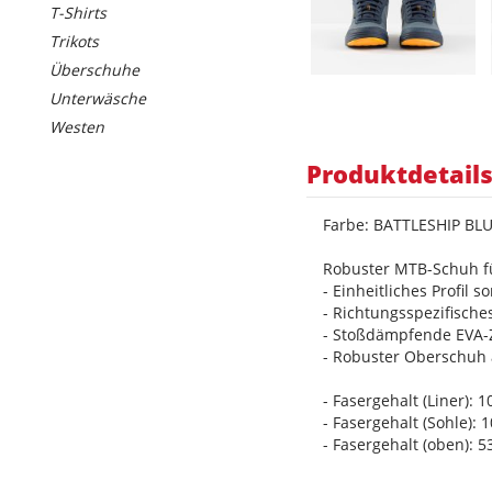
T-Shirts
Trikots
Überschuhe
Unterwäsche
Westen
Produktdetail
Farbe: BATTLESHIP B
Robuster MTB-Schuh fü
- Einheitliches Profil 
- Richtungsspezifische
- Stoßdämpfende EVA-
- Robuster Oberschuh 
- Fasergehalt (Liner): 
- Fasergehalt (Sohle)
- Fasergehalt (oben): 