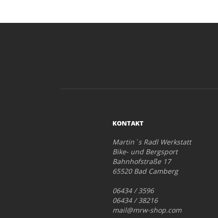
KONTAKT
Martin´s Radl Werkstatt
Bike- und Bergsport
Bahnhofstraße 17
65520 Bad Camberg
06434 / 3596
06434 / 38216
mail@mrw-shop.com